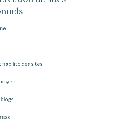
onnels
gne
iabilité des sites
c moyen
 blogs
ress