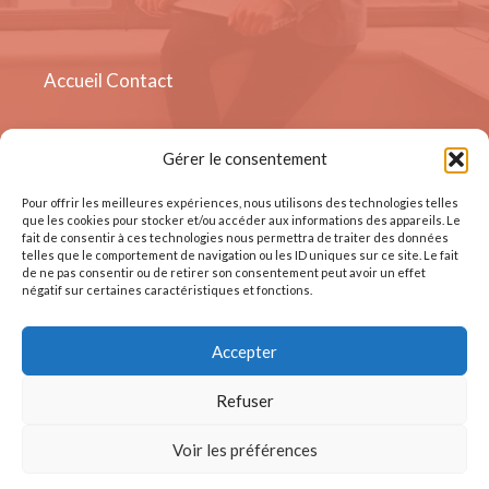
Accueil
Contact
Gérer le consentement
Quai Sur - Meuse 19, 4000
Liège, Belgique
Pour offrir les meilleures expériences, nous utilisons des technologies telles
que les cookies pour stocker et/ou accéder aux informations des appareils. Le
fait de consentir à ces technologies nous permettra de traiter des données
telles que le comportement de navigation ou les ID uniques sur ce site. Le fait
de ne pas consentir ou de retirer son consentement peut avoir un effet
négatif sur certaines caractéristiques et fonctions.
Accepter
© Tous droits réservés
Refuser
Mentions Légales
Conditions d'utilisation
Voir les préférences