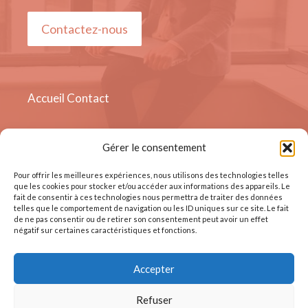
Contactez-nous
Accueil
Contact
Gérer le consentement
Quai Sur - Meuse 19, 4000
Liège, Belgique
Pour offrir les meilleures expériences, nous utilisons des technologies telles
que les cookies pour stocker et/ou accéder aux informations des appareils. Le
fait de consentir à ces technologies nous permettra de traiter des données
telles que le comportement de navigation ou les ID uniques sur ce site. Le fait
de ne pas consentir ou de retirer son consentement peut avoir un effet
négatif sur certaines caractéristiques et fonctions.
Accepter
© Tous droits réservés
Refuser
Mentions Légales
Conditions d'utilisation