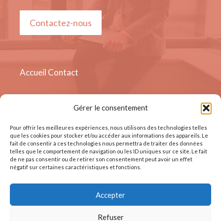
Contactez-nous
Accueil
Contact
Gérer le consentement
Quai Sur - Meuse 19, 4000
Liège, Belgique
Pour offrir les meilleures expériences, nous utilisons des technologies telles
que les cookies pour stocker et/ou accéder aux informations des appareils. Le
fait de consentir à ces technologies nous permettra de traiter des données
telles que le comportement de navigation ou les ID uniques sur ce site. Le fait
de ne pas consentir ou de retirer son consentement peut avoir un effet
négatif sur certaines caractéristiques et fonctions.
Accepter
© Tous droits réservés
Refuser
Mentions Légales
Conditions d'utilisation