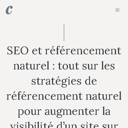
Aller
MEN
au
contenu
SEO et référencement
naturel : tout sur les
stratégies de
référencement naturel
pour augmenter la
visibilité d’un site sur